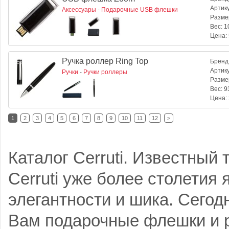
Артик
Аксессуары
-
Подарочные USB флешки
Разме
Вес:
10
Цена:
Ручка роллер Ring Top
Бренд
Артик
Ручки
-
Ручки роллеры
Разме
Вес:
93
Цена:
1
2
3
4
5
6
7
8
9
10
11
12
>
Каталог Cerruti. Известный
Cerruti уже более столетия
элегантности и шика. Сего
Вам подарочные флешки и ру