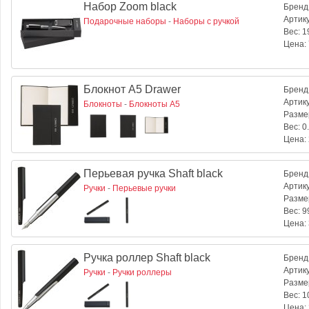
Набор Zoom black
Бренд
Артик
Подарочные наборы
-
Наборы с ручкой
Вес:
19
Цена:
Блокнот A5 Drawer
Бренд
Артик
Блокноты
-
Блокноты A5
Разме
Вес:
0.
Цена:
Перьевая ручка Shaft black
Бренд
Артик
Ручки
-
Перьевые ручки
Разме
Вес:
99
Цена:
Ручка роллер Shaft black
Бренд
Артик
Ручки
-
Ручки роллеры
Разме
Вес:
10
Цена: