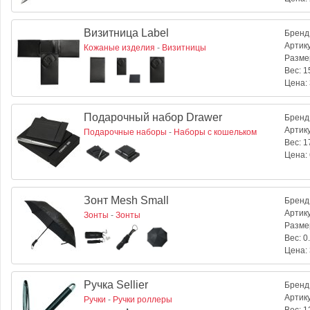
Визитница Label
Бренд
Артик
Кожаные изделия
-
Визитницы
Разме
Вес:
15
Цена:
Подарочный набор Drawer
Бренд
Артик
Подарочные наборы
-
Наборы с кошельком
Вес:
17
Цена:
Зонт Mesh Small
Бренд
Артик
Зонты
-
Зонты
Разме
Вес:
0.
Цена:
Ручка Sellier
Бренд
Артик
Ручки
-
Ручки роллеры