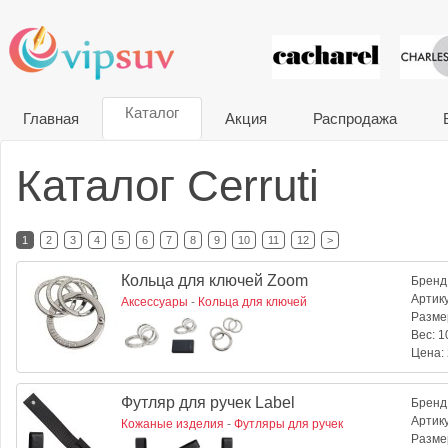
VIP сувени
Каталог
Главная
Акция
Распродажа
Каталог Cerruti
1
2
3
4
5
6
7
8
9
10
11
12
>
Кольца для ключей Zoom
Бренд
Артик
Аксессуары
-
Кольца для ключей
Разме
Вес:
10
Цена:
Футляр для ручек Label
Бренд
Артик
Кожаные изделия
-
Футляры для ручек
Разме