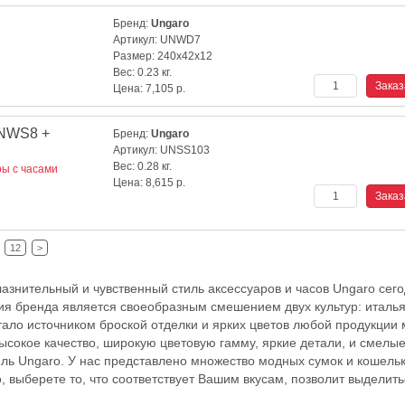
Бренд:
Ungaro
Артикул:
UNWD7
Размер:
240x42x12
Вес:
0.23 кг.
Цена:
7,105
р.
NWS8 +
Бренд:
Ungaro
Артикул:
UNSS103
Вес:
0.28 кг.
ы с часами
Цена:
8,615
р.
12
>
лазнительный и чувственный стиль аксессуаров и часов Ungaro сег
ция бренда является своеобразным смешением двух культур: италь
ало источником броской отделки и ярких цветов любой продукции 
высокое качество, широкую цветовую гамму, яркие детали, и смелы
иль Ungaro. У нас представлено множество модных сумок и кошель
 выберете то, что соответствует Вашим вкусам, позволит выделить