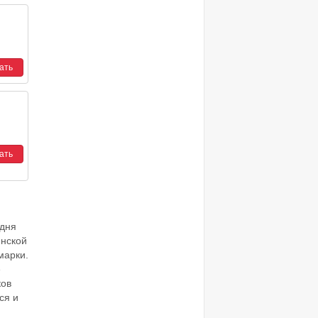
одня
янской
марки.
е
ков
ся и