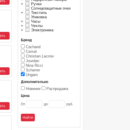
+
Ручки
Солнцезащитные очки
+
Текстиль
Упаковка
+
Часы
+
Чехлы
+
Электроника
Бренд
Cacharel
Cerruti
Christian Lacroix
Jourdan
Nina Ricci
Scherrer
Ungaro
Дополнительно
Новинки
Распродажа
Цена
От
до
руб.