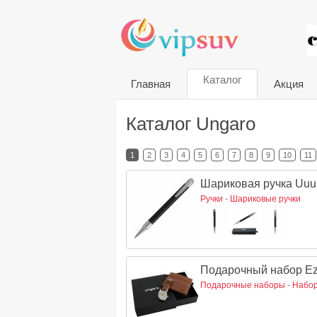
VIP
Каталог
Главная
Акция
Каталог Ungaro
1
2
3
4
5
6
7
8
9
10
11
Шариковая ручка Uu
Ручки
-
Шариковые ручки
Подарочный набор Ez
Подарочные наборы
-
Набор