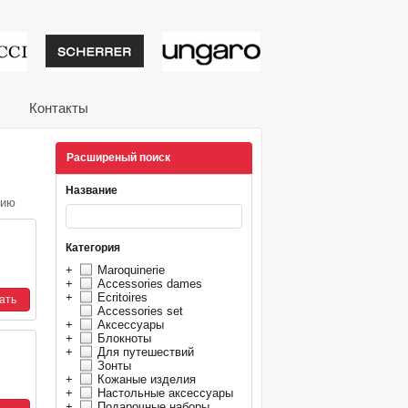
тивные подарки от из
Контакты
Расширеный поиск
Название
нию
Категория
+
Maroquinerie
+
Accessories dames
+
Ecritoires
Accessories set
+
Аксессуары
+
Блокноты
+
Для путешествий
Зонты
+
Кожаные изделия
+
Настольные аксессуары
+
Подарочные наборы