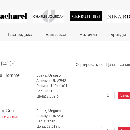
 сувениры и корпора
Распродажа
Ваш заказ
Наличие
Бренды
12
>
Сортировать по:
Цене
Назва
uu Homme
Бренд:
Ungaro
Артикул:
UNWB42
Размер:
140x11x11
Вес:
131 г.
Цена:
2,369
р.
io Gold
Бренд:
Ungaro
Артикул:
UNSS4
ы с часами
Вес:
0.32 кг.
Цена:
13,118
р.