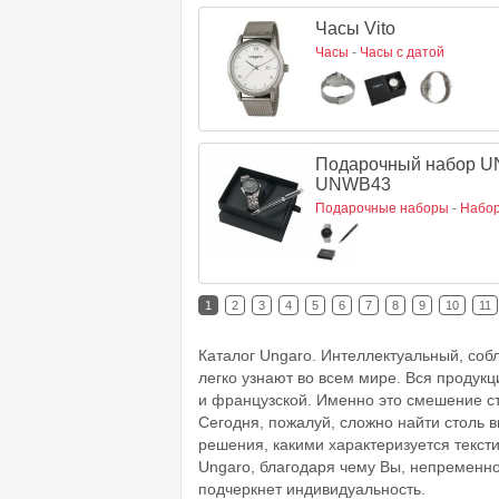
Часы Vito
Часы
-
Часы с датой
Подарочный набор U
UNWB43
Подарочные наборы
-
Набор
1
2
3
4
5
6
7
8
9
10
11
Каталог Ungaro. Интеллектуальный, соб
легко узнают во всем мире. Вся продук
и французской. Именно это смешение ст
Сегодня, пожалуй, сложно найти столь 
решения, какими характеризуется текст
Ungaro, благодаря чему Вы, непременно,
подчеркнет индивидуальность.