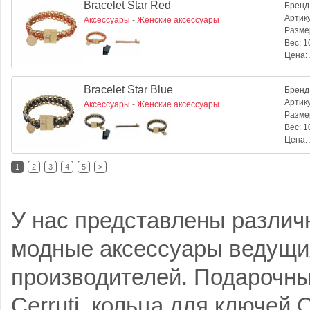
Bracelet Star Red
Бренд
Артик
Аксессуары
-
Женские аксессуары
Разме
Вес:
10
Цена:
Bracelet Star Blue
Бренд
Артик
Аксессуары
-
Женские аксессуары
Разме
Вес:
10
Цена:
1
2
3
4
5
>
У нас представлены различ
модные аксессуары ведущи
производителей. Подарочны
Cerruti, кольца для ключей 