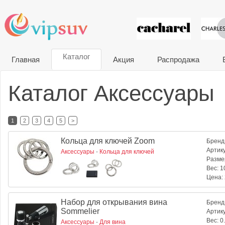
VIP сувени
Каталог
Главная
Акция
Распродажа
Каталог Аксессуары
1
2
3
4
5
>
Кольца для ключей Zoom
Бренд
Артик
Аксессуары
-
Кольца для ключей
Разме
Вес:
10
Цена:
Набор для открывания вина
Бренд
Sommelier
Артик
Вес:
0.
Аксессуары
-
Для вина