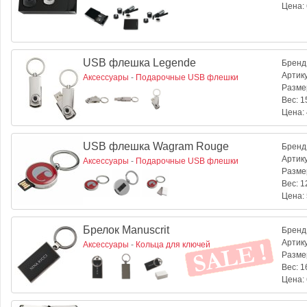
Цена:
USB флешка Legende
Бренд
Артик
Аксессуары
-
Подарочные USB флешки
Разме
Вес:
15
Цена:
USB флешка Wagram Rouge
Бренд
Артик
Аксессуары
-
Подарочные USB флешки
Разме
Вес:
12
Цена:
Брелок Manuscrit
Бренд
Артик
Аксессуары
-
Кольца для ключей
Разме
Вес:
16
Цена: