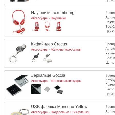
Цена:
Наушники Luxembourg
Бренд
Артик
Аксессуары
-
Наушники
Разме
Вес:
0.
Цена:
Кифайндер Crocus
Бренд
Артик
Аксессуары
-
Женские аксессуары
Разме
Вес:
15
Цена:
Зеркальце Goccia
Бренд
Артик
Аксессуары
-
Женские аксессуары
Разме
Вес:
0.
Цена:
USB флешка Monceau Yellow
Бренд
Артик
Аксессуары
-
Подарочные USB флешки