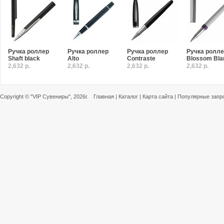
Ручка роллер
Ручка роллер
Ручка роллер
Ручка ролл
Shaft black
Alto
Contraste
Blossom Bla
2,632 р.
2,632 р.
2,632 р.
2,632 р.
Copyright ©
"VIP Сувениры"
, 2026г.
Главная
|
Каталог
|
Карта сайта
|
Популярные запр