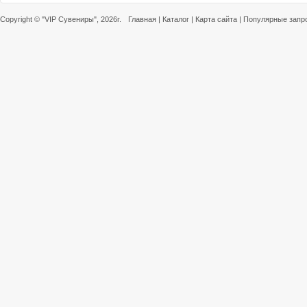
Copyright ©
"VIP Сувениры"
, 2026г.
Главная
|
Каталог
|
Карта сайта
|
Популярные запр