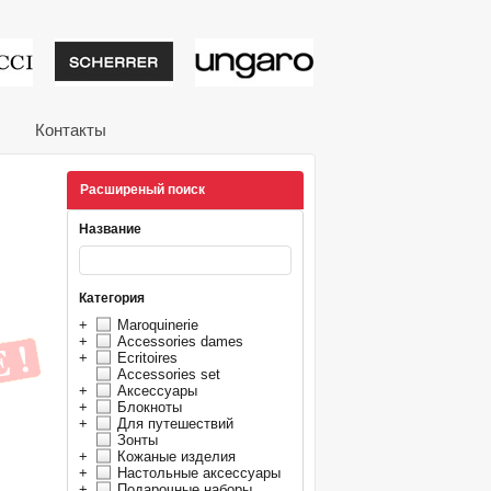
тивные подарки от из
Контакты
Расширеный поиск
Название
Категория
+
Maroquinerie
+
Accessories dames
+
Ecritoires
Accessories set
+
Аксессуары
+
Блокноты
+
Для путешествий
Зонты
+
Кожаные изделия
+
Настольные аксессуары
+
Подарочные наборы