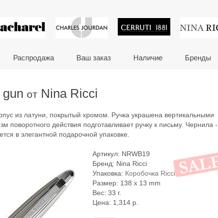
 сувениры и корпора
Распродажа
Ваш заказ
Наличие
Бренды
i gun
Nina Ricci
от
орпус из латуни, покрытый хромом. Ручка украшена вертикальными
м поворотного действия подготавливает ручку к письму. Чернила -
яется в элегантной подарочной упаковке.
Артикул:
NRWB19
Бренд:
Nina Ricci
Упаковка:
Коробочка Ricci
Размер: 138 x 13 mm
Вес: 33 г.
Цена:
1,314
р.