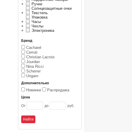
+
Ручки
Солнцезащитные очки
+
Текстиль
Упаковка
+
Часы
+
Чехлы
+
Электроника
Бренд
Cacharel
Cerruti
Christian Lacroix
Jourdan
Nina Ricci
Scherrer
Ungaro
Дополнительно
Новинки
Распродажа
Цена
От
до
руб.