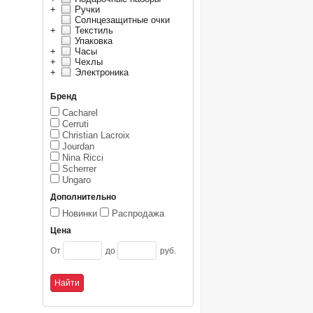
+
Ручки
Солнцезащитные очки
+
Текстиль
Упаковка
+
Часы
+
Чехлы
+
Электроника
Бренд
Cacharel
Cerruti
Christian Lacroix
Jourdan
Nina Ricci
Scherrer
Ungaro
Дополнительно
Новинки
Распродажа
Цена
От
до
руб.