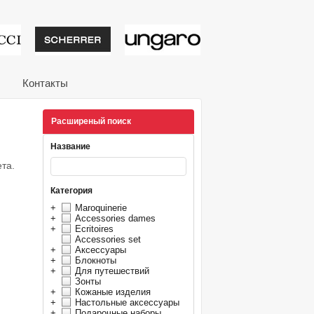
тивные подарки от из
Контакты
Расширеный поиск
Название
та.
Категория
+
Maroquinerie
+
Accessories dames
+
Ecritoires
Accessories set
+
Аксессуары
+
Блокноты
+
Для путешествий
Зонты
+
Кожаные изделия
+
Настольные аксессуары
+
Подарочные наборы