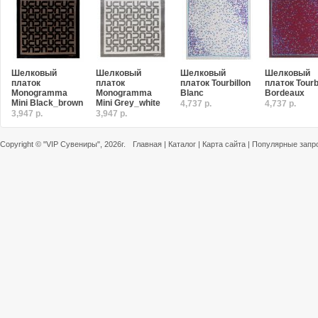
Шелковый
Шелковый
Шелковый
Шелковый
платок
платок
платок Tourbillon
платок Tourb
Monogramma
Monogramma
Blanc
Bordeaux
Mini Black_brown
Mini Grey_white
4,737 р.
4,737 р.
3,947 р.
3,947 р.
Copyright ©
"VIP Сувениры"
, 2026г.
Главная
|
Каталог
|
Карта сайта
|
Популярные запр