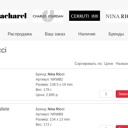
 сувениры и корпора
Распродажа
Ваш заказ
Наличие
Бренды
ci
Сортировать по:
Цене
Назва
Бренд:
Nina Ricci
Артикул:
NRWB2
Размер:
138.5 x 19 mm
Вес:
176 г.
Цена:
2,895
р.
llele
Бренд:
Nina Ricci
Артикул:
NRWB9
Размер:
134 x 13 mm
Вес:
172 г.