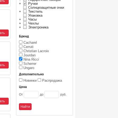
+
Ручки
Солнцезащитные очки
+
Текстиль
Упаковка
+
Часы
+
Чехлы
+
Электроника
Бренд
Cacharel
Cerruti
Christian Lacroix
Jourdan
Nina Ricci
Scherrer
Ungaro
Дополнительно
Новинки
Распродажа
Цена
От
до
руб.