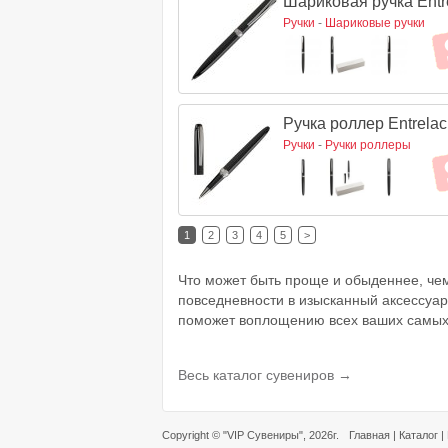
Шариковая ручка Entre
Ручки
-
Шариковые ручки
Ручка роллер Entrelac
Ручки
-
Ручки роллеры
1
2
3
4
5
>
Что может быть проще и обыденнее, чем
повседневности в изысканный аксессуар
поможет воплощению всех ваших самых л
Весь каталог сувениров →
Copyright ©
"VIP Сувениры"
, 2026г.
Главная
|
Каталог
|