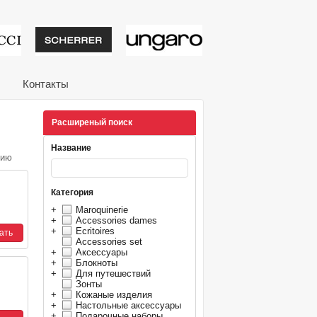
тивные подарки от из
Контакты
Расширеный поиск
Название
нию
Категория
+
Maroquinerie
+
Accessories dames
+
Ecritoires
Accessories set
+
Аксессуары
+
Блокноты
+
Для путешествий
Зонты
+
Кожаные изделия
+
Настольные аксессуары
+
Подарочные наборы