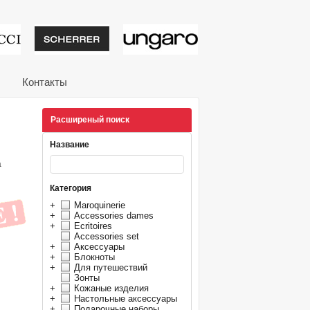
тивные подарки от из
Контакты
Расширеный поиск
Название
а
Категория
+
Maroquinerie
+
Accessories dames
+
Ecritoires
Accessories set
+
Аксессуары
+
Блокноты
+
Для путешествий
Зонты
+
Кожаные изделия
+
Настольные аксессуары
+
Подарочные наборы