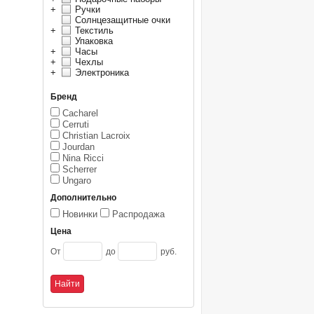
+
Ручки
Солнцезащитные очки
+
Текстиль
Упаковка
+
Часы
+
Чехлы
+
Электроника
Бренд
Cacharel
Cerruti
Christian Lacroix
Jourdan
Nina Ricci
Scherrer
Ungaro
Дополнительно
Новинки
Распродажа
Цена
От
до
руб.