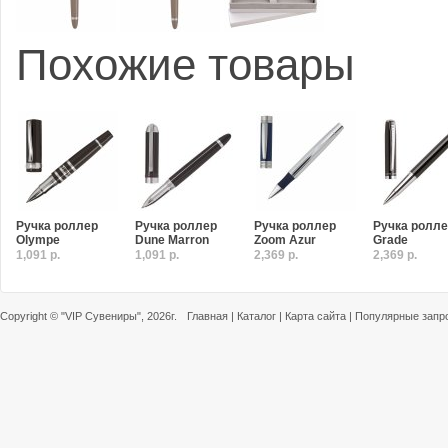
Похожие товары
Ручка роллер
Ручка роллер
Ручка роллер
Ручка ролл
Olympe
Dune Marron
Zoom Azur
Grade
1,091 р.
1,091 р.
2,369 р.
2,369 р.
Copyright ©
"VIP Сувениры"
, 2026г.
Главная
|
Каталог
|
Карта сайта
|
Популярные запр