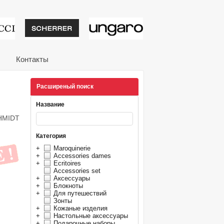
тивные подарки от из
Контакты
Расширеный поиск
Название
CHMIDT
Категория
+
Maroquinerie
+
Accessories dames
+
Ecritoires
Accessories set
+
Аксессуары
+
Блокноты
+
Для путешествий
Зонты
+
Кожаные изделия
+
Настольные аксессуары
+
Подарочные наборы