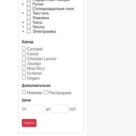
+
Ручки
Солнцезащитные очки
+
Текстиль
Упаковка
+
Часы
+
Чехлы
+
Электроника
Бренд
Cacharel
Cerruti
Christian Lacroix
Jourdan
Nina Ricci
Scherrer
Ungaro
Дополнительно
Новинки
Распродажа
Цена
От
до
руб.