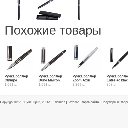
Похожие товары
Ручка роллер
Ручка роллер
Ручка роллер
Ручка ролл
Olympe
Dune Marron
Zoom Azur
Entrelac bla
1,091 р.
1,091 р.
2,369 р.
808 р.
Copyright ©
"VIP Сувениры"
, 2026г.
Главная
|
Каталог
|
Карта сайта
|
Популярные запр