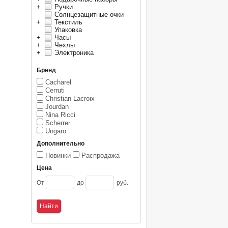
+
Ручки
Солнцезащитные очки
+
Текстиль
Упаковка
+
Часы
+
Чехлы
+
Электроника
Бренд
Cacharel
Cerruti
Christian Lacroix
Jourdan
Nina Ricci
Scherrer
Ungaro
Дополнительно
Новинки
Распродажа
Цена
От
до
руб.