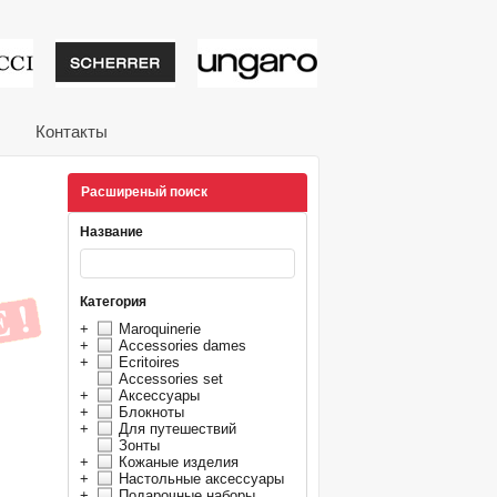
тивные подарки от из
Контакты
Расширеный поиск
Название
Категория
+
Maroquinerie
+
Accessories dames
+
Ecritoires
Accessories set
+
Аксессуары
+
Блокноты
+
Для путешествий
Зонты
+
Кожаные изделия
+
Настольные аксессуары
+
Подарочные наборы