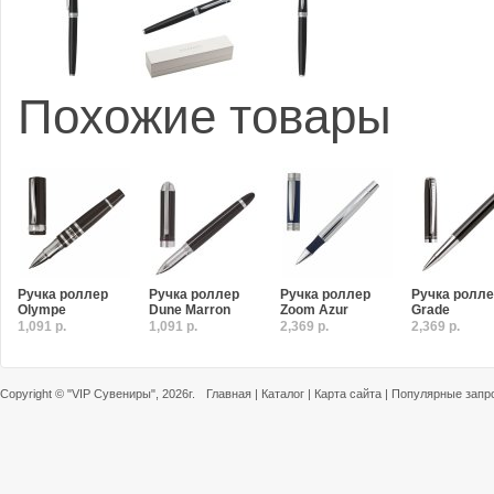
Похожие товары
Ручка роллер
Ручка роллер
Ручка роллер
Ручка ролл
Olympe
Dune Marron
Zoom Azur
Grade
1,091 р.
1,091 р.
2,369 р.
2,369 р.
Copyright ©
"VIP Сувениры"
, 2026г.
Главная
|
Каталог
|
Карта сайта
|
Популярные запр