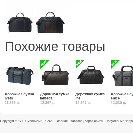
Похожие товары
Дорожная сумка
Дорожная сумка
Дорожная сумка
Дорожная с
ivets
lameda
ine
enice
11,315 р.
12,367 р.
12,367 р.
12,630 р.
Copyright ©
"VIP Сувениры"
, 2026г.
Главная
|
Каталог
|
Карта сайта
|
Популярные запр