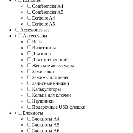
+
Ecritoires
Conférencier A4
Conférencier A5
Ecritoire A4
Ecritoire A5
Accessories set
+
Аксессуары
Belts
Визитницы
Для вина
Для путешествий
Женские аксессуары
Зажигалки
Зажимы для денег
Записные книжки
Калькуляторы
Кольца для ключей
Наушники
Подарочные USB флешки
+
Блокноты
Блокноты A4
Блокноты A5
Блокноты A6