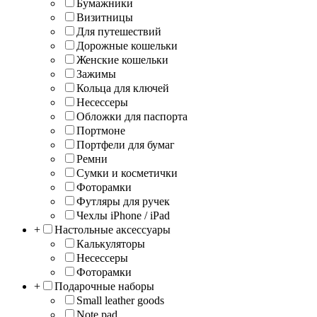
Бумажники
Визитницы
Для путешествий
Дорожные кошельки
Женские кошельки
Зажимы
Кольца для ключей
Несессеры
Обложки для паспорта
Портмоне
Портфели для бумаг
Ремни
Сумки и косметички
Фоторамки
Футляры для ручек
Чехлы iPhone / iPad
+
Настольные аксессуары
Калькуляторы
Несессеры
Фоторамки
+
Подарочные наборы
Small leather goods
Note pad