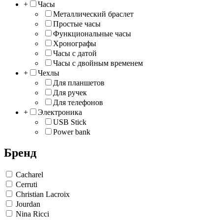
+
Часы
Металлический браслет
Простые часы
Функциональные часы
Хронографы
Часы с датой
Часы с двойным временем
+
Чехлы
Для планшетов
Для ручек
Для телефонов
+
Электроника
USB Stick
Power bank
Бренд
Cacharel
Cerruti
Christian Lacroix
Jourdan
Nina Ricci