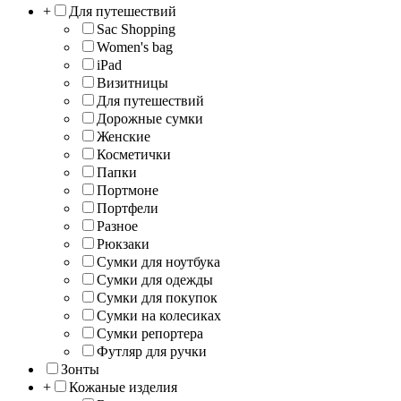
+
Для путешествий
Sac Shopping
Women's bag
iPad
Визитницы
Для путешествий
Дорожные сумки
Женские
Косметички
Папки
Портмоне
Портфели
Разное
Рюкзаки
Сумки для ноутбука
Сумки для одежды
Сумки для покупок
Сумки на колесиках
Сумки репортера
Футляр для ручки
Зонты
+
Кожаные изделия