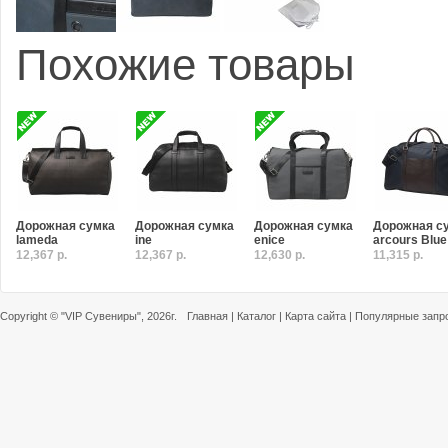
Похожие товары
Дорожная сумка
Дорожная сумка
Дорожная сумка
Дорожная с
lameda
ine
enice
arcours Blue
12,367 р.
12,367 р.
12,630 р.
11,315 р.
Copyright ©
"VIP Сувениры"
, 2026г.
Главная
|
Каталог
|
Карта сайта
|
Популярные запр