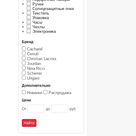
+
Ручки
Солнцезащитные очки
+
Текстиль
Упаковка
+
Часы
+
Чехлы
+
Электроника
Бренд
Cacharel
Cerruti
Christian Lacroix
Jourdan
Nina Ricci
Scherrer
Ungaro
Дополнительно
Новинки
Распродажа
Цена
От
до
руб.