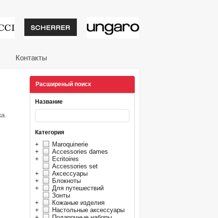
тивные подарки от из
Контакты
Расширеный поиск
Название
а.
Категория
+
Maroquinerie
+
Accessories dames
+
Ecritoires
Accessories set
+
Аксессуары
+
Блокноты
+
Для путешествий
Зонты
+
Кожаные изделия
+
Настольные аксессуары
+
Подарочные наборы