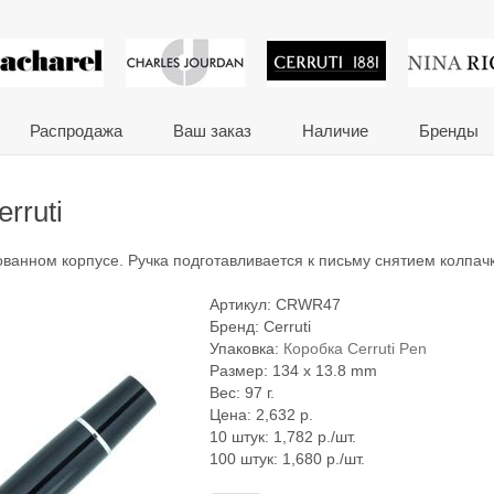
 сувениры и корпора
Распродажа
Ваш заказ
Наличие
Бренды
rruti
ованном корпусе. Ручка подготавливается к письму снятием колпачк
Артикул:
CRWR47
Бренд:
Cerruti
Упаковка:
Коробка Cerruti Pen
Размер: 134 x 13.8 mm
Вес: 97 г.
Цена:
2,632
р.
10 штук: 1,782 р./шт.
100 штук: 1,680 р./шт.