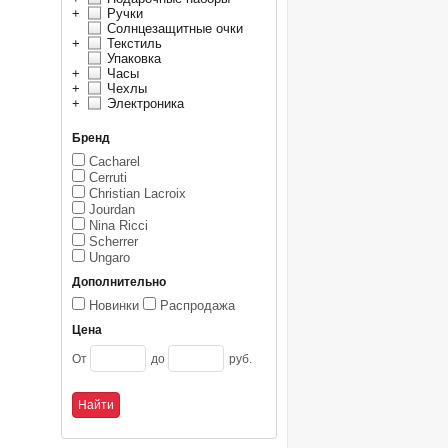
+
Ручки
Солнцезащитные очки
+
Текстиль
Упаковка
+
Часы
+
Чехлы
+
Электроника
Бренд
Cacharel
Cerruti
Christian Lacroix
Jourdan
Nina Ricci
Scherrer
Ungaro
Дополнительно
Новинки
Распродажа
Цена
От
до
руб.