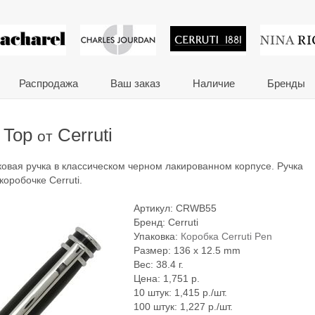
 сувениры и корпора
Распродажа
Ваш заказ
Наличие
Бренды
 Top
Cerruti
от
ковая ручка в классическом черном лакированном корпусе. Ручка
оробочке Cerruti.
Артикул:
CRWB55
Бренд:
Cerruti
Упаковка:
Коробка Cerruti Pen
Размер: 136 x 12.5 mm
Вес: 38.4 г.
Цена:
1,751
р.
10 штук: 1,415 р./шт.
100 штук: 1,227 р./шт.