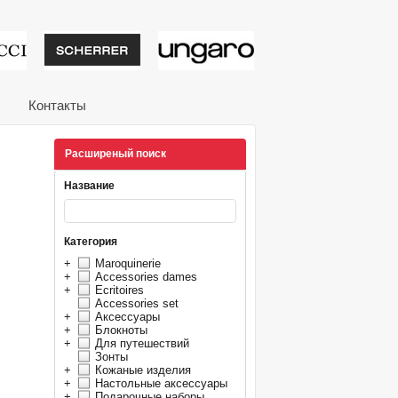
тивные подарки от из
Контакты
Расширеный поиск
Название
Категория
+
Maroquinerie
+
Accessories dames
+
Ecritoires
Accessories set
+
Аксессуары
+
Блокноты
+
Для путешествий
Зонты
+
Кожаные изделия
+
Настольные аксессуары
+
Подарочные наборы