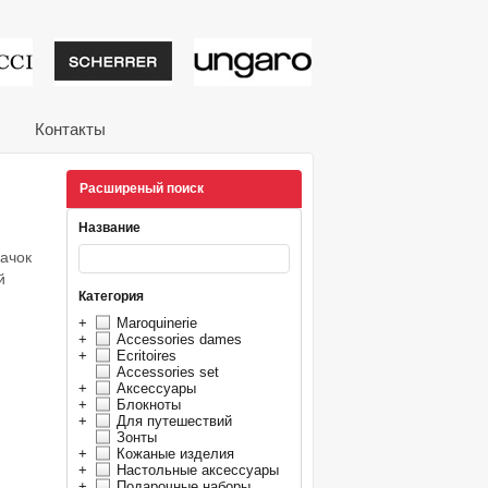
тивные подарки от из
Контакты
Расширеный поиск
Название
пачок
й
Категория
+
Maroquinerie
+
Accessories dames
+
Ecritoires
Accessories set
+
Аксессуары
+
Блокноты
+
Для путешествий
Зонты
+
Кожаные изделия
+
Настольные аксессуары
+
Подарочные наборы