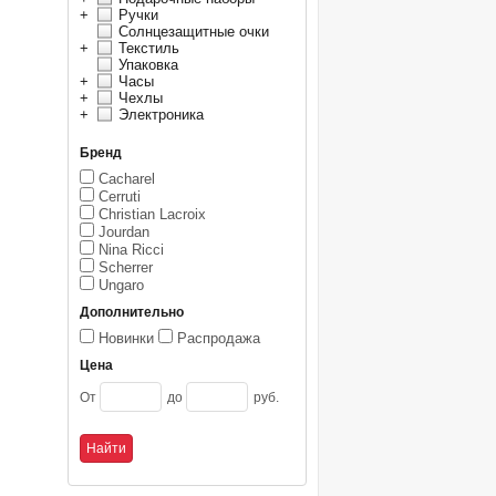
+
Ручки
Солнцезащитные очки
+
Текстиль
Упаковка
+
Часы
+
Чехлы
+
Электроника
Бренд
Cacharel
Cerruti
Christian Lacroix
Jourdan
Nina Ricci
Scherrer
Ungaro
Дополнительно
Новинки
Распродажа
Цена
От
до
руб.