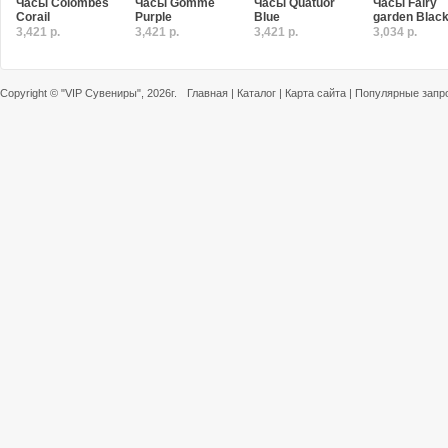
Часы Colombes
Часы Gomme
Часы Quatuor
Часы Fairy
Corail
Purple
Blue
garden Blac
3,421 р.
3,421 р.
3,421 р.
3,034 р.
Copyright ©
"VIP Сувениры"
, 2026г.
Главная
|
Каталог
|
Карта сайта
|
Популярные запр