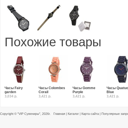
Похожие товары
Часы Fairy
Часы Colombes
Часы Gomme
Часы Quatuo
garden
Corail
Purple
Blue
3,034 р.
3,421 р.
3,421 р.
3,421 р.
Copyright ©
"VIP Сувениры"
, 2026г.
Главная
|
Каталог
|
Карта сайта
|
Популярные запр