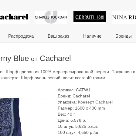
 сувениры и корпора
Распродажа
Ваш заказ
Наличие
Бренды
rny Blue
Cacharel
от
rel. Шарф сделан из 100% мерсерезированной шерсти. Покрашен в
конверте. Шарф очень легкий, весит всего 40 грамм.
Артикул:
CATW1
Бренд:
Cacharel
Упаковка:
Конверт Cacharel
Размер: 1600 x 400 mm
Вес: 40 г.
Цена:
6,578
р.
10 штук: 5,625 р./шт.
100 штук: 4,650 р./шт.