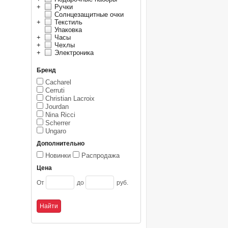
+
Ручки
Солнцезащитные очки
+
Текстиль
Упаковка
+
Часы
+
Чехлы
+
Электроника
Бренд
Cacharel
Cerruti
Christian Lacroix
Jourdan
Nina Ricci
Scherrer
Ungaro
Дополнительно
Новинки
Распродажа
Цена
От
до
руб.