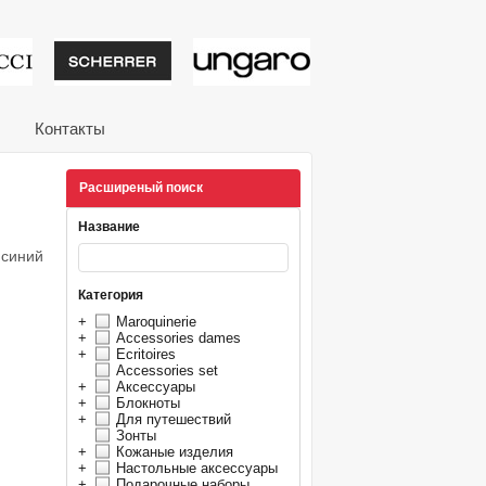
тивные подарки от из
Контакты
Расширеный поиск
Название
 синий
Категория
+
Maroquinerie
+
Accessories dames
+
Ecritoires
Accessories set
+
Аксессуары
+
Блокноты
+
Для путешествий
Зонты
+
Кожаные изделия
+
Настольные аксессуары
+
Подарочные наборы