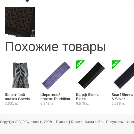
Похожие товары
Шерстяной
Шерстяной
Шарф Sienna
Scarf Sienna
платок Goccia
платок Tourbillon
Black
& Silver
7,631 р.
6,842 р.
6,578 р.
6,578 р.
Copyright ©
"VIP Сувениры"
, 2026г.
Главная
|
Каталог
|
Карта сайта
|
Популярные запр