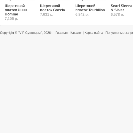
Шерстяной
Шерстяной
Шерстяной
Scarf Sienna
платок Uuuu
платок Goccia
платок Tourbillon
& Silver
Homme
7,631 р.
6,842 р.
6,578 р.
7,105 р.
Copyright ©
"VIP Сувениры"
, 2026г.
Главная
|
Каталог
|
Карта сайта
|
Популярные запр