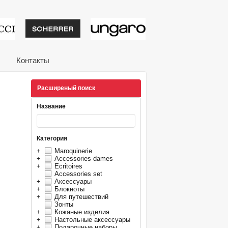
тивные подарки от из
Контакты
Расширеный поиск
Название
Категория
+
Maroquinerie
+
Accessories dames
+
Ecritoires
Accessories set
+
Аксессуары
+
Блокноты
+
Для путешествий
Зонты
+
Кожаные изделия
+
Настольные аксессуары
+
Подарочные наборы