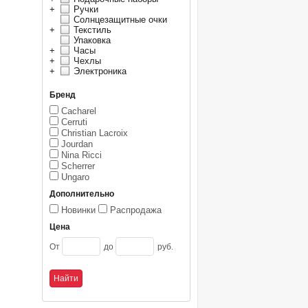
+
Ручки
Солнцезащитные очки
+
Текстиль
Упаковка
+
Часы
+
Чехлы
+
Электроника
Бренд
Cacharel
Cerruti
Christian Lacroix
Jourdan
Nina Ricci
Scherrer
Ungaro
Дополнительно
Новинки
Распродажа
Цена
От
до
руб.