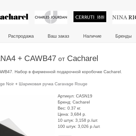
 сувениры и корпора
Распродажа
Ваш заказ
Наличие
Бренды
ANA4 + CAWB47
Cacharel
от
WB47. Набор в фирменной подарочной коробочке Cacharel.
ge Noir
+
Шариковая ручка Caravage Rouge
Артикул:
CASN19
Бренд:
Cacharel
Вес: 0.37 кг.
Цена:
3,684
р.
10 штук: 3,158 р./шт.
100 штук: 3,026 р./шт.