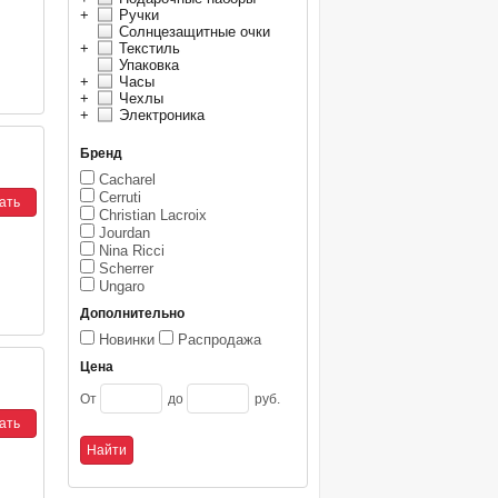
+
Ручки
Солнцезащитные очки
+
Текстиль
Упаковка
+
Часы
+
Чехлы
+
Электроника
Бренд
Cacharel
Cerruti
Christian Lacroix
Jourdan
Nina Ricci
Scherrer
Ungaro
Дополнительно
Новинки
Распродажа
Цена
От
до
руб.