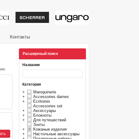
тивные подарки от из
Контакты
Расширеный поиск
Название
нию
Категория
+
Maroquinerie
+
Accessories dames
+
Ecritoires
Accessories set
+
Аксессуары
+
Блокноты
+
Для путешествий
Зонты
+
Кожаные изделия
+
Настольные аксессуары
+
Подарочные наборы