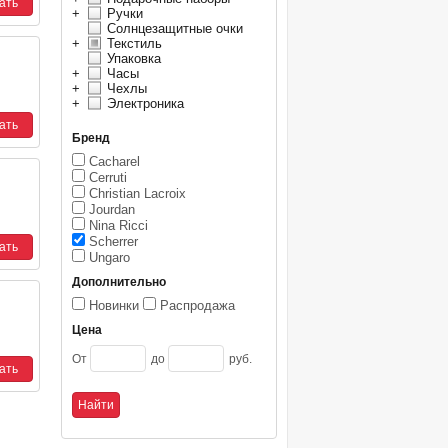
+
Ручки
Солнцезащитные очки
+
Текстиль
Упаковка
+
Часы
+
Чехлы
+
Электроника
Бренд
Cacharel
Cerruti
Christian Lacroix
Jourdan
Nina Ricci
Scherrer
Ungaro
Дополнительно
Новинки
Распродажа
Цена
От
до
руб.