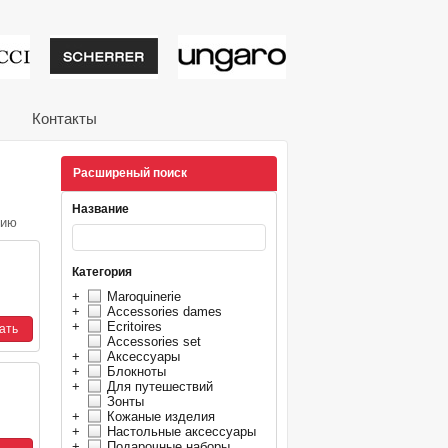
тивные подарки от из
Контакты
Расширеный поиск
Название
нию
Категория
+
Maroquinerie
+
Accessories dames
+
Ecritoires
Accessories set
+
Аксессуары
+
Блокноты
+
Для путешествий
Зонты
+
Кожаные изделия
+
Настольные аксессуары
+
Подарочные наборы