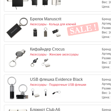
Вес:
16
Цена:
Брелок Manuscrit
Бренд
Артик
Аксессуары
-
Кольца для ключей
Разме
Вес:
16
Цена:
Кифайндер Crocus
Бренд
Артик
Аксессуары
-
Женские аксессуары
Разме
Вес:
15
Цена:
USB флешка Evidence Black
Бренд
Артик
Аксессуары
-
Подарочные USB флешки
Разме
Вес:
14
Цена:
Блокнот Club A6
Бренд