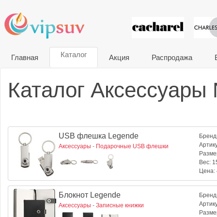
VIP сувени
Каталог
Главная
Акция
Распродажа
Каталог Аксессуары N
USB флешка Legende
Бренд
Артик
Аксессуары
-
Подарочные USB флешки
Разме
Вес:
15
Цена:
Блокнот Legende
Бренд
Артик
Аксессуары
-
Записные книжки
Разме