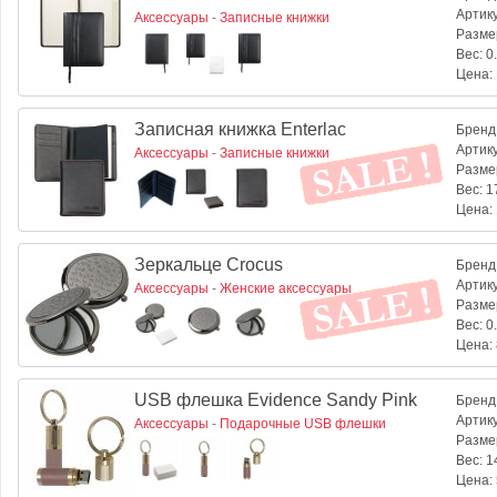
Артик
Аксессуары
-
Записные книжки
Разме
Вес:
0.
Цена:
Записная книжка Enterlac
Бренд
Артик
Аксессуары
-
Записные книжки
Разме
Вес:
17
Цена:
Зеркальце Crocus
Бренд
Артик
Аксессуары
-
Женские аксессуары
Разме
Вес:
0.
Цена:
USB флешка Evidence Sandy Pink
Бренд
Артик
Аксессуары
-
Подарочные USB флешки
Разме
Вес:
14
Цена: