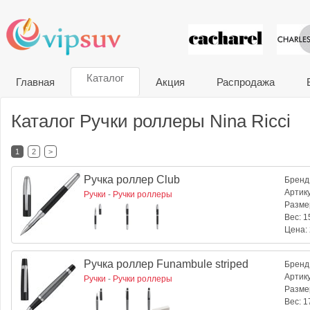
VIP сувени
Каталог
Главная
Акция
Распродажа
Каталог Ручки роллеры Nina Ricci
1
2
>
Ручка роллер Club
Бренд
Артик
Ручки
-
Ручки роллеры
Разме
Вес:
15
Цена:
Ручка роллер Funambule striped
Бренд
Артик
Ручки
-
Ручки роллеры
Разме
Вес:
17