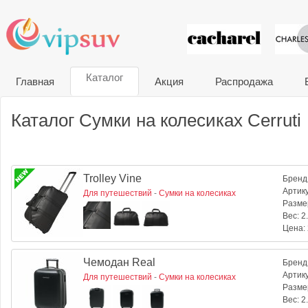
VIP сувени
Каталог
Главная
Акция
Распродажа
Каталог Сумки на колесиках Cerruti
Trolley Vine
Бренд
Артик
Для путешествий
-
Сумки на колесиках
Разме
Вес:
2.
Цена:
Чемодан Real
Бренд
Артик
Для путешествий
-
Сумки на колесиках
Разме
Вес:
2.