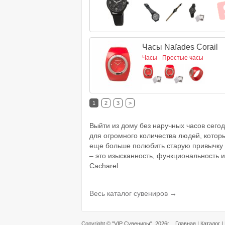
Часы Naïades Corail
Часы
-
Простые часы
1
2
3
>
Выйти из дому без наручных часов сего
для огромного количества людей, котор
еще больше полюбить старую привычку н
– это изысканность, функциональность 
Cacharel.
Весь каталог сувениров →
Copyright ©
"VIP Сувениры"
, 2026г.
Главная
|
Каталог
|