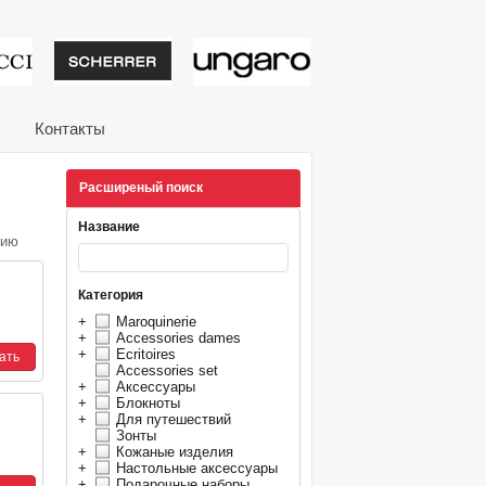
тивные подарки от из
Контакты
Расширеный поиск
Название
нию
Категория
+
Maroquinerie
+
Accessories dames
+
Ecritoires
Accessories set
+
Аксессуары
+
Блокноты
+
Для путешествий
Зонты
+
Кожаные изделия
+
Настольные аксессуары
+
Подарочные наборы