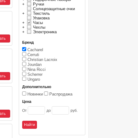
+
Ручки
Солнцезащитные очки
+
Текстиль
Упаковка
+
Часы
+
Чехлы
+
Электроника
Бренд
Cacharel
Cerruti
Christian Lacroix
Jourdan
Nina Ricci
Scherrer
Ungaro
Дополнительно
Новинки
Распродажа
Цена
От
до
руб.