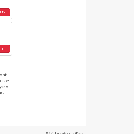
имой
т вас
ругим
ках
0.175 Разработка
ODware