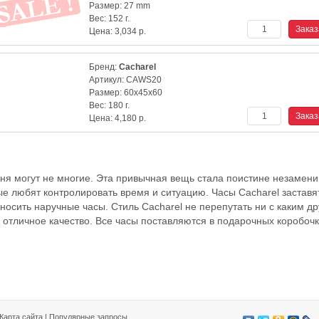
Размер:
27 mm
Вес:
152 г.
Цена:
3,034
р.
Бренд:
Cacharel
Артикул:
CAWS20
Размер:
60x45x60
Вес:
180 г.
Цена:
4,180
р.
дня могут не многие. Эта привычная вещь стала поистине незамен
ые любят контролировать время и ситуацию. Часы Сacharel заставя
осить наручные часы. Стиль Сacharel не перепутать ни с каким д
и отличное качество. Все часы поставляются в подарочных коробоч
Карта сайта
|
Популярные запросы