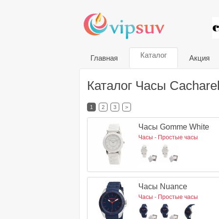
VIP
Каталог
Главная
Акция
Каталог Часы Cachare
1
2
3
>
Часы Gomme White
Часы
-
Простые часы
Часы Nuance
Часы
-
Простые часы