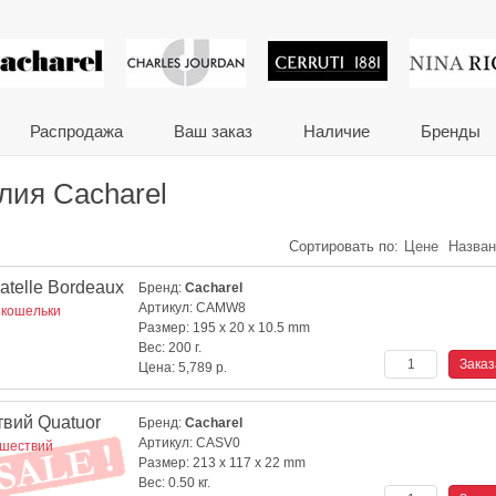
 сувениры и корпора
Распродажа
Ваш заказ
Наличие
Бренды
лия Cacharel
Сортировать по:
Цене
Назва
telle Bordeaux
Бренд:
Cacharel
Артикул:
CAMW8
 кошельки
Размер:
195 x 20 x 10.5 mm
Вес:
200 г.
Цена:
5,789
р.
твий Quatuor
Бренд:
Cacharel
Артикул:
CASV0
ешествий
Размер:
213 x 117 x 22 mm
Вес:
0.50 кг.