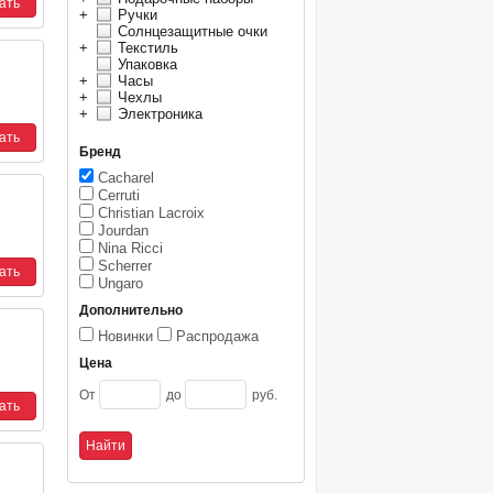
+
Ручки
Солнцезащитные очки
+
Текстиль
Упаковка
+
Часы
+
Чехлы
+
Электроника
Бренд
Cacharel
Cerruti
Christian Lacroix
Jourdan
Nina Ricci
Scherrer
Ungaro
Дополнительно
Новинки
Распродажа
Цена
От
до
руб.