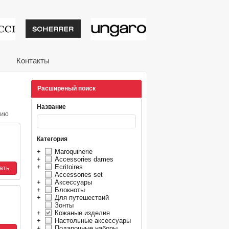
тивные подарки от из
Контакты
Расширеный поиск
Название
нию
Категория
+
Maroquinerie
+
Accessories dames
+
Ecritoires
Accessories set
+
Аксессуары
+
Блокноты
+
Для путешествий
Зонты
+
Кожаные изделия
+
Настольные аксессуары
+
Подарочные наборы