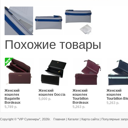
Похожие товары
Женский
Женский
Женский
Женский
кошелек
кошелек Goccia
кошелек
кошелек
Bagatelle
Tourbillon
Tourbillon Bl
5,000 р.
Bordeaux
Bordeaux
5,263 р.
5,789 р.
5,263 р.
Copyright ©
"VIP Сувениры"
, 2026г.
Главная
|
Каталог
|
Карта сайта
|
Популярные запр