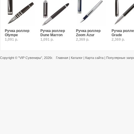
Ручка роллер
Ручка роллер
Ручка роллер
Ручка ролл
Olympe
Dune Marron
Zoom Azur
Grade
1,091 р.
1,091 р.
2,369 р.
2,369 р.
Copyright ©
"VIP Сувениры"
, 2026г.
Главная
|
Каталог
|
Карта сайта
|
Популярные запр