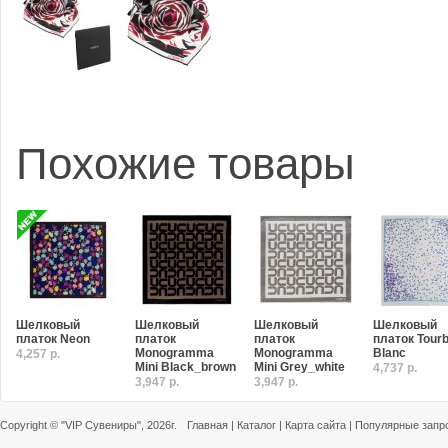
Похожие товары
Шелковый
Шелковый
Шелковый
Шелковый
платок Neon
платок
платок
платок Tourb
Monogramma
Monogramma
Blanc
4,257 р.
Mini Black_brown
Mini Grey_white
4,737 р.
3,947 р.
3,947 р.
Copyright ©
"VIP Сувениры"
, 2026г.
Главная
|
Каталог
|
Карта сайта
|
Популярные запр