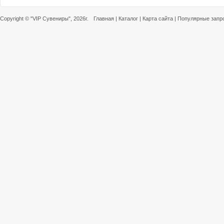
Copyright ©
"VIP Сувениры"
, 2026г.
Главная
|
Каталог
|
Карта сайта
|
Популярные запр