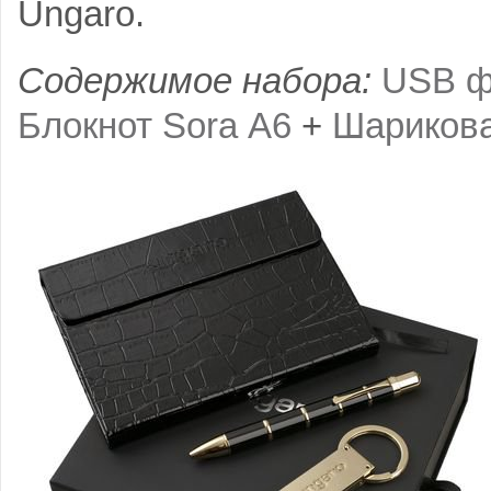
Ungaro.
Содержимое набора:
USB ф
Блокнот Sora А6
+
Шарикова