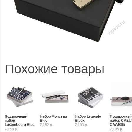
Похожие товары
Подарочный
Набор Monceau
Набор Legende
Подарочны
набор
Blue
Black
набор CAEU
Luxembourg Blue
CAWB65
7,052 р.
7,103 р.
7,058 р.
7,105 р.