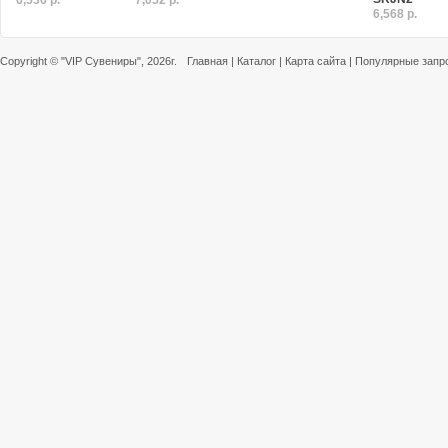
6,536 р.
7,052 р.
6,568 р.
Copyright ©
"VIP Сувениры"
, 2026г.
Главная
|
Каталог
|
Карта сайта
|
Популярные запр