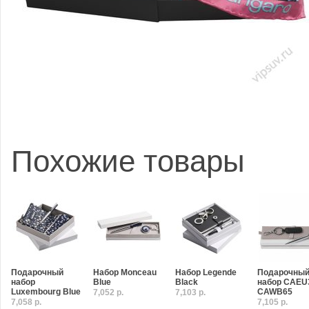
Похожие товары
Подарочный
Набор Monceau
Набор Legende
Подарочны
набор
Blue
Black
набор CAEU
Luxembourg Blue
CAWB65
7,052 р.
7,103 р.
7,058 р.
7,105 р.