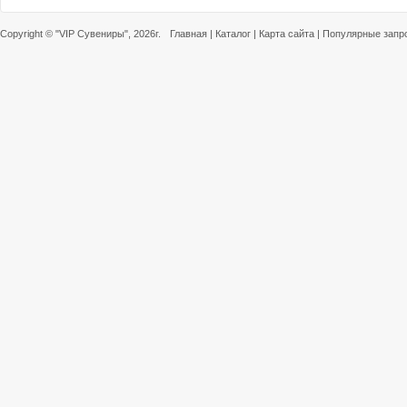
Copyright ©
"VIP Сувениры"
, 2026г.
Главная
|
Каталог
|
Карта сайта
|
Популярные запр