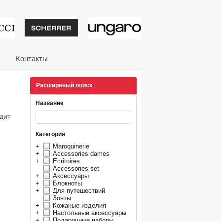
тивные подарки от из
Контакты
Расширеный поиск
Название
дит
Категория
+
Maroquinerie
+
Accessories dames
+
Ecritoires
Accessories set
+
Аксессуары
+
Блокноты
+
Для путешествий
Зонты
+
Кожаные изделия
+
Настольные аксессуары
+
Подарочные наборы