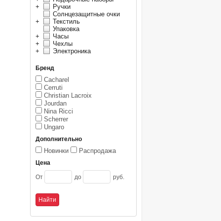
+
Ручки
Солнцезащитные очки
+
Текстиль
Упаковка
+
Часы
+
Чехлы
+
Электроника
Бренд
Cacharel
Cerruti
Christian Lacroix
Jourdan
Nina Ricci
Scherrer
Ungaro
Дополнительно
Новинки
Распродажа
Цена
От
до
руб.