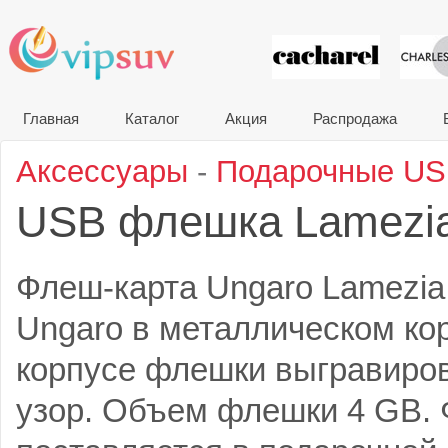
VIP сувени
Главная
Каталог
Акция
Распродажа
Аксессуары
-
Подарочные U
USB флешка Lamezi
Флеш-карта Ungaro Lamezi
Ungaro в металлическом кор
корпусе флешки выгравиро
узор. Объем флешки 4 GB.