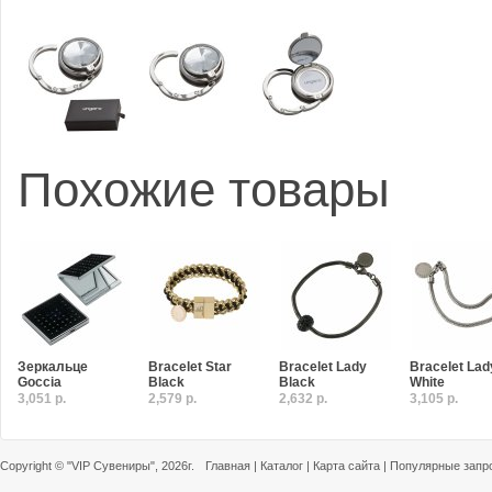
Похожие товары
Зеркальце
Bracelet Star
Bracelet Lady
Bracelet Lad
Goccia
Black
Black
White
3,051 р.
2,579 р.
2,632 р.
3,105 р.
Copyright ©
"VIP Сувениры"
, 2026г.
Главная
|
Каталог
|
Карта сайта
|
Популярные запр