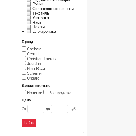
+
Ручки
Солнцезащитные очки
+
Текстиль
Упаковка
+
Часы
+
Чехлы
+
Электроника
Бренд
Cacharel
Cerruti
Christian Lacroix
Jourdan
Nina Ricci
Scherrer
Ungaro
Дополнительно
Новинки
Распродажа
Цена
От
до
руб.