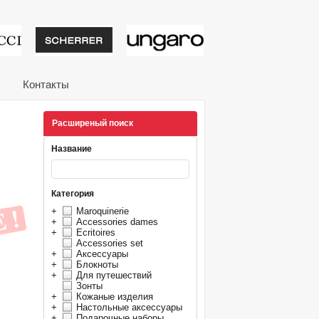
тивные подарки от из
Контакты
Расширеный поиск
Название
Категория
+
Maroquinerie
+
Accessories dames
+
Ecritoires
Accessories set
+
Аксессуары
+
Блокноты
+
Для путешествий
Зонты
+
Кожаные изделия
+
Настольные аксессуары
+
Подарочные наборы