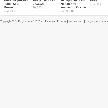
набор из ремня и
набор CATS15 +
набор из часов и
набор
часов Seal
CAWS21
чехла для
10,788 р.
Brown
планшета Goccia
10,825 р.
10,920 р.
10,764 р.
Copyright ©
"VIP Сувениры"
, 2026г.
Главная
|
Каталог
|
Карта сайта
|
Популярные запр