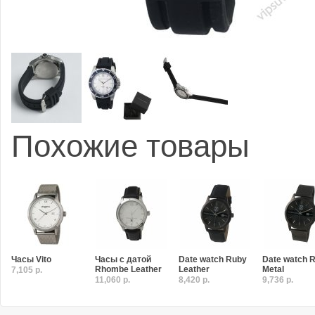
Похожие товары
Часы Vito
Часы с датой
Date watch Ruby
Date watch 
Rhombe Leather
Leather
Metal
7,105 р.
11,060 р.
8,420 р.
9,736 р.