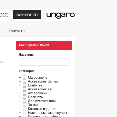
тивные подарки от из
Контакты
Расширеный поиск
Название
ные
Категория
+
Maroquinerie
+
Accessories dames
+
Ecritoires
Accessories set
+
Аксессуары
+
Блокноты
+
Для путешествий
Зонты
+
Кожаные изделия
+
Настольные аксессуары
+
Подарочные наборы