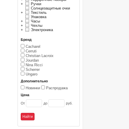
+
Ручки
Солнцезащитные очки
+
Текстиль
Упаковка
+
Часы
+
Чехлы
+
Электроника
Бренд
Cacharel
Cerruti
Christian Lacroix
Jourdan
Nina Ricci
Scherrer
Ungaro
Дополнительно
Новинки
Распродажа
Цена
От
до
руб.