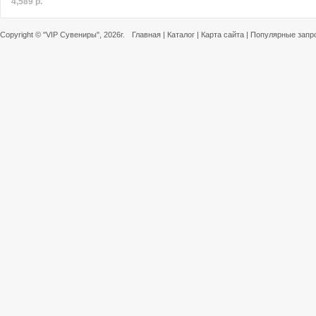
4,589 р.
Copyright ©
"VIP Сувениры"
, 2026г.
Главная
|
Каталог
|
Карта сайта
|
Популярные запр