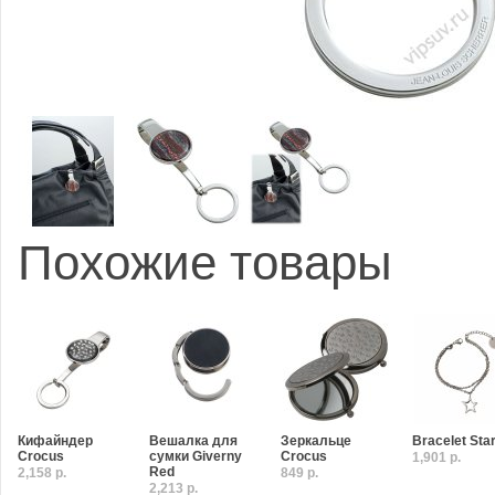
Похожие товары
Кифайндер
Вешалка для
Зеркальце
Bracelet Sta
Crocus
сумки Giverny
Crocus
1,901 р.
Red
2,158 р.
849 р.
2,213 р.