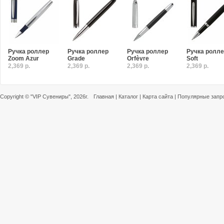
Ручка роллер
Ручка роллер
Ручка роллер
Ручка ролл
Zoom Azur
Grade
Orfèvre
Soft
2,369 р.
2,369 р.
2,369 р.
2,369 р.
Copyright ©
"VIP Сувениры"
, 2026г.
Главная
|
Каталог
|
Карта сайта
|
Популярные запр